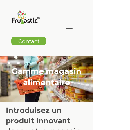
Contact
Gamme magasin
alimentaire
Introduisez un
produit innovant