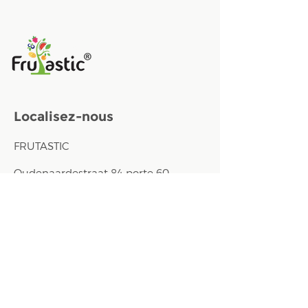
Localisez-nous
FRUTASTIC
Oudenaardestraat 84 porte 60
8570 Vichte, Belgique
Contactez-nous
E-mail :
info@frutastic.eu
Téléphone :
+32 (0) 498 35 06 37